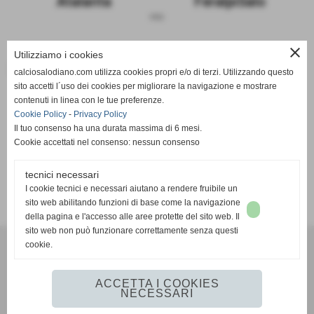
Atalanta
FeralpiSalo
sosp.
close
Utilizziamo i cookies
Le due squadre a confronto
calciosalodiano.com utilizza cookies propri e/o di terzi. Utilizzando questo
sito accetti l´uso dei cookies per migliorare la navigazione e mostrare
Atalanta
FeralpiSalo
contenuti in linea con le tue preferenze.
Cookie Policy
-
Privacy Policy
Il tuo consenso ha una durata massima di 6 mesi.
Cookie accettati nel consenso: nessun consenso
tecnici necessari
SCHEDA
-
CALENDARIO E RISULTATI
-
CLASSIFICA
I cookie tecnici e necessari aiutano a rendere fruibile un
sito web abilitando funzioni di base come la navigazione
della pagina e l'accesso alle aree protette del sito web. Il
sito web non può funzionare correttamente senza questi
cookie.
Calcio Salodiano
info@calciosalodiano.com
ACCETTA I COOKIES
NECESSARI
Realizzazione siti web www.sitoper.it