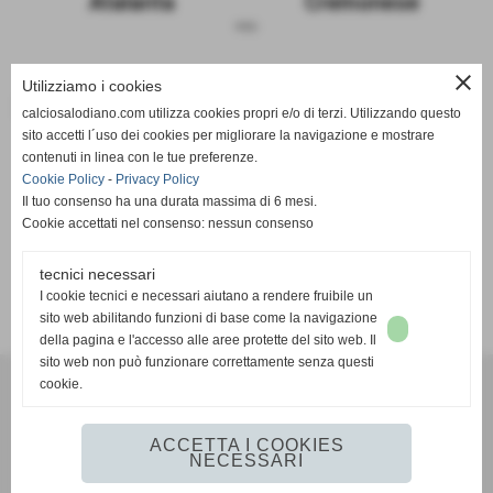
Atalanta
Cremonese
sosp.
close
Utilizziamo i cookies
Le due squadre a confronto
calciosalodiano.com utilizza cookies propri e/o di terzi. Utilizzando questo
sito accetti l´uso dei cookies per migliorare la navigazione e mostrare
Atalanta
Cremonese
contenuti in linea con le tue preferenze.
Cookie Policy
-
Privacy Policy
Il tuo consenso ha una durata massima di 6 mesi.
Cookie accettati nel consenso: nessun consenso
tecnici necessari
SCHEDA
-
CALENDARIO E RISULTATI
-
CLASSIFICA
I cookie tecnici e necessari aiutano a rendere fruibile un
sito web abilitando funzioni di base come la navigazione
della pagina e l'accesso alle aree protette del sito web. Il
sito web non può funzionare correttamente senza questi
cookie.
Calcio Salodiano
info@calciosalodiano.com
ACCETTA I COOKIES
NECESSARI
Realizzazione siti web www.sitoper.it