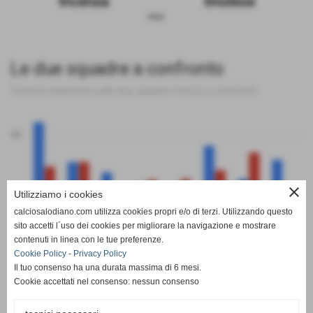
Vicenza
Imolese
sosp.
Le due squadre a confronto
Tutte le statistiche sulle due squadre messe a confronto
50
close
0
Utilizziamo i cookies
calciosalodiano.com utilizza cookies propri e/o di terzi. Utilizzando questo
PT
G
V
N
P
GF
GS
DR
sito accetti l´uso dei cookies per migliorare la navigazione e mostrare
Vicenza
Imolese
contenuti in linea con le tue preferenze.
Cookie Policy
-
Privacy Policy
Il tuo consenso ha una durata massima di 6 mesi.
Cookie accettati nel consenso: nessun consenso