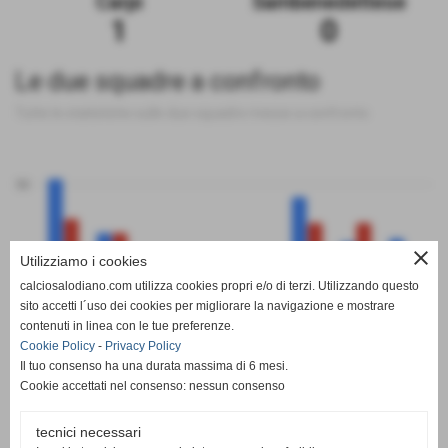
Carpi
Sambenedettese
1
0
Le due squadre a confronto
Tutte le statistiche sulle due squadre messe a confronto
50
close
Utilizziamo i cookies
0
calciosalodiano.com utilizza cookies propri e/o di terzi. Utilizzando questo
PT
G
V
N
P
GF
GS
DR
sito accetti l´uso dei cookies per migliorare la navigazione e mostrare
Carpi
Sambenedettese
contenuti in linea con le tue preferenze.
Cookie Policy
-
Privacy Policy
Il tuo consenso ha una durata massima di 6 mesi.
Cookie accettati nel consenso: nessun consenso
tecnici necessari