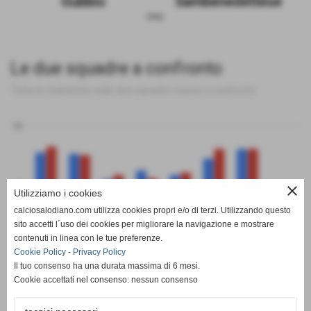
Gubbio
Sambenedettese
sosp.
Le due squadre a confronto
Tutte le statistiche sulle due squadre messe a confronto
50
0
close
Utilizziamo i cookies
calciosalodiano.com utilizza cookies propri e/o di terzi. Utilizzando questo
PT
G
V
N
P
GF
GS
DR
sito accetti l´uso dei cookies per migliorare la navigazione e mostrare
Gubbio
Sambenedettese
contenuti in linea con le tue preferenze.
Cookie Policy
-
Privacy Policy
Il tuo consenso ha una durata massima di 6 mesi.
Cookie accettati nel consenso: nessun consenso