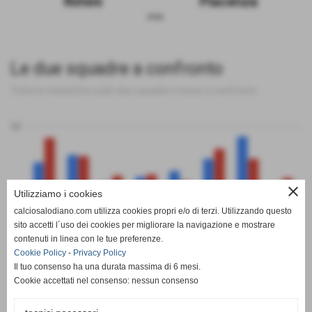
Rimini
Piacenza
sosp.
Le due squadre a confronto
Tutte le statistiche sulle due squadre messe a confronto
50
0
close
Utilizziamo i cookies
calciosalodiano.com utilizza cookies propri e/o di terzi. Utilizzando questo
PT
G
V
N
P
GF
GS
DR
sito accetti l´uso dei cookies per migliorare la navigazione e mostrare
Rimini
Piacenza
contenuti in linea con le tue preferenze.
Cookie Policy
-
Privacy Policy
Il tuo consenso ha una durata massima di 6 mesi.
Cookie accettati nel consenso: nessun consenso