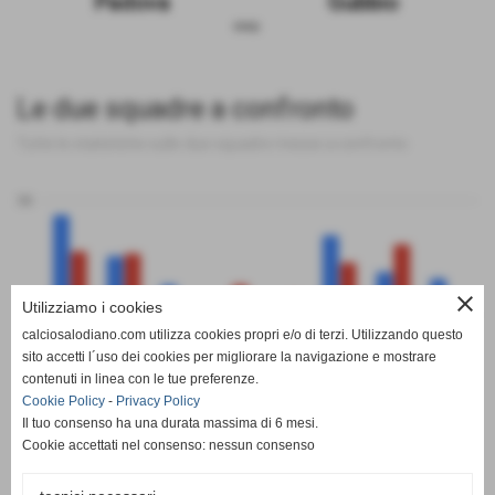
Padova
Gubbio
sosp.
Le due squadre a confronto
Tutte le statistiche sulle due squadre messe a confronto
50
close
Utilizziamo i cookies
0
calciosalodiano.com utilizza cookies propri e/o di terzi. Utilizzando questo
PT
G
V
N
P
GF
GS
DR
sito accetti l´uso dei cookies per migliorare la navigazione e mostrare
Padova
Gubbio
contenuti in linea con le tue preferenze.
Cookie Policy
-
Privacy Policy
Il tuo consenso ha una durata massima di 6 mesi.
Cookie accettati nel consenso: nessun consenso