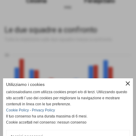
Cesena
FeralpiSalo
sosp.
Le due squadre a confronto
Tutte le statistiche sulle due squadre messe a confronto
50
close
Utilizziamo i cookies
0
calciosalodiano.com utilizza cookies propri e/o di terzi. Utilizzando questo
PT
G
V
N
P
GF
GS
DR
sito accetti l´uso dei cookies per migliorare la navigazione e mostrare
Cesena
FeralpiSalo
contenuti in linea con le tue preferenze.
Cookie Policy
-
Privacy Policy
Il tuo consenso ha una durata massima di 6 mesi.
Cookie accettati nel consenso: nessun consenso