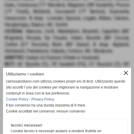
Giani, Contessa (77' Mordini), Magnino (58' Guidetti), Pesce
(77' Tirelli), Altobelli, Ceccarelli (77' Bertoli), Scarsella,
Caracciolo. A disp.: Liverani, Spezia, Legati, Altare, Carraro,
Hergheligiu, Stanco. All.: Sottili.
CESENA
: Marson, Ciofi, Maddaloni, Brunetti, Capellini (80'
Brignani), Rosaia, De Feudis, Valeri, Borello (80' Zecca),
Zerbin (67' Russini), Butic (80' Sarao). A disp.: Agliardi,
Stefanelli, Pantaleoni, Sabato, Cortesi. All.: Modesto.
ARBITRO
: Galipò di Firenze (Vitale e Voytyuk).
RETI
: 42' Borello (C), 70' Guidetti (FS), 31' Russini (C), 90'
Scarsella (FS).
close
Utilizziamo i cookies
NOTE
: ammoniti Brunetti, Capellini, Ciofi e Maddaloni (C),
calciosalodiano.com utilizza cookies propri e/o di terzi. Utilizzando questo
Zambelli, Caracciolo e Legati (FS). Angoli 5-4. Recupero 1' +
sito accetti l´uso dei cookies per migliorare la navigazione e mostrare
6'.
contenuti in linea con le tue preferenze.
Cookie Policy
-
Privacy Policy
Il tuo consenso ha una durata massima di 6 mesi.
Cookie accettati nel consenso: nessun consenso
tecnici necessari
SCHEDA
-
CALENDARIO E RISULTATI
-
CLASSIFICA
I cookie tecnici e necessari aiutano a rendere fruibile un