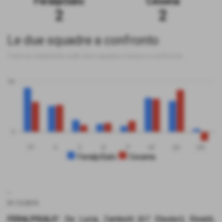
FeralpiSalo
Cesena
2
2
Le due squadre a confronto
Tutte le statistiche sulle due squadre messe a confronto
50
0
PT
G
V
N
P
GF
GS
DR
FeralpiSalo
Cesena
.
01-12-2019
FERALPISALO'
: De Lucia, Zambelli (61' Eleuteri), Rinaldi,