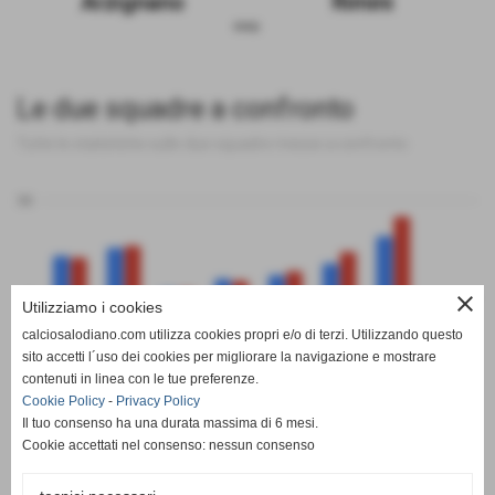
Arzignano
Rimini
sosp.
Le due squadre a confronto
Tutte le statistiche sulle due squadre messe a confronto
50
0
close
Utilizziamo i cookies
calciosalodiano.com utilizza cookies propri e/o di terzi. Utilizzando questo
PT
G
V
N
P
GF
GS
DR
sito accetti l´uso dei cookies per migliorare la navigazione e mostrare
Arzignano
Rimini
contenuti in linea con le tue preferenze.
Cookie Policy
-
Privacy Policy
Il tuo consenso ha una durata massima di 6 mesi.
Cookie accettati nel consenso: nessun consenso