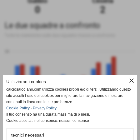
Gubbio
Cesena
0
2
Le due squadre a confronto
Tutte le statistiche sulle due squadre messe a confronto
50
close
Utilizziamo i cookies
0
calciosalodiano.com utilizza cookies propri e/o di terzi. Utilizzando questo
PT
G
V
N
P
GF
GS
DR
sito accetti l´uso dei cookies per migliorare la navigazione e mostrare
Gubbio
Cesena
contenuti in linea con le tue preferenze.
Cookie Policy
-
Privacy Policy
Il tuo consenso ha una durata massima di 6 mesi.
Cookie accettati nel consenso: nessun consenso
tecnici necessari