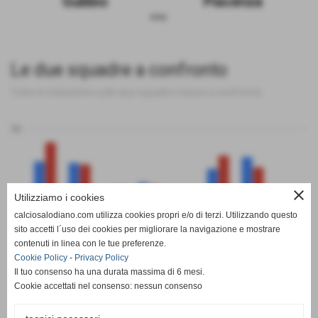
Gubbio
Piacenza
sosp.
Le due squadre a confronto
Tutte le statistiche sulle due squadre messe a confronto
50
close
Utilizziamo i cookies
0
calciosalodiano.com utilizza cookies propri e/o di terzi. Utilizzando questo
PT
G
V
N
P
GF
GS
DR
sito accetti l´uso dei cookies per migliorare la navigazione e mostrare
Gubbio
Piacenza
contenuti in linea con le tue preferenze.
Cookie Policy
-
Privacy Policy
Il tuo consenso ha una durata massima di 6 mesi.
Cookie accettati nel consenso: nessun consenso