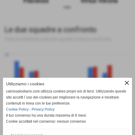
Piacenza
Virtus Verona
sosp.
Le due squadre a confronto
Tutte le statistiche sulle due squadre messe a confronto
50
close
Utilizziamo i cookies
0
calciosalodiano.com utilizza cookies propri e/o di terzi. Utilizzando questo
PT
G
V
N
P
GF
GS
DR
sito accetti l´uso dei cookies per migliorare la navigazione e mostrare
Piacenza
Virtus Verona
contenuti in linea con le tue preferenze.
Cookie Policy
-
Privacy Policy
Il tuo consenso ha una durata massima di 6 mesi.
Cookie accettati nel consenso: nessun consenso