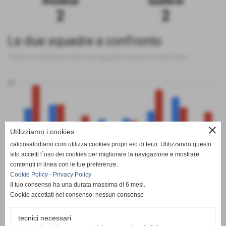
Imolese
Sudtirol
2
2
Le due squadre a confronto
Tutte le statistiche sulle due squadre messe a confronto
50
close
0
Utilizziamo i cookies
calciosalodiano.com utilizza cookies propri e/o di terzi. Utilizzando questo
PT
G
V
N
P
GF
GS
DR
sito accetti l´uso dei cookies per migliorare la navigazione e mostrare
Imolese
Sudtirol
contenuti in linea con le tue preferenze.
Cookie Policy
-
Privacy Policy
Il tuo consenso ha una durata massima di 6 mesi.
Cookie accettati nel consenso: nessun consenso
tecnici necessari