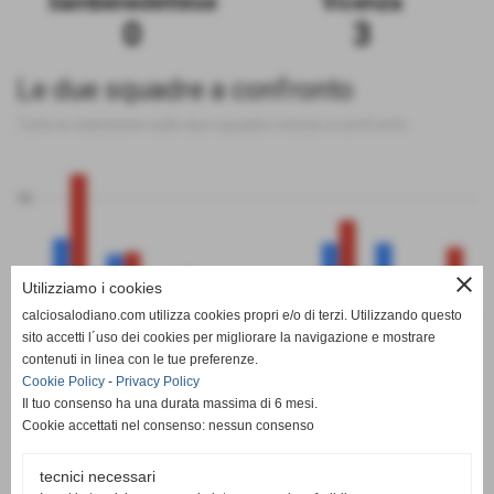
Sambenedettese
Vicenza
0
3
Le due squadre a confronto
Tutte le statistiche sulle due squadre messe a confronto
50
close
Utilizziamo i cookies
0
calciosalodiano.com utilizza cookies propri e/o di terzi. Utilizzando questo
PT
G
V
N
P
GF
GS
DR
sito accetti l´uso dei cookies per migliorare la navigazione e mostrare
Sambenedettese
Vicenza
contenuti in linea con le tue preferenze.
Cookie Policy
-
Privacy Policy
Il tuo consenso ha una durata massima di 6 mesi.
Cookie accettati nel consenso: nessun consenso
tecnici necessari