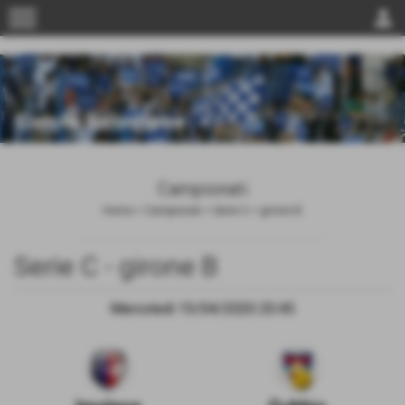
menu
person
Campionati
Home
>
Campionati
>
Serie C
>
girone B
Serie C - girone B
Mercoledì 15/04/2020 20:45