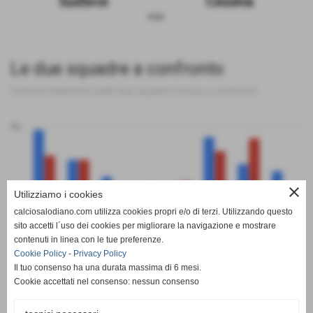
Sudtirol
Cesena
sosp.
Le due squadre a confronto
Tutte le statistiche sulle due squadre messe a confronto
50
close
Utilizziamo i cookies
0
calciosalodiano.com utilizza cookies propri e/o di terzi. Utilizzando questo
PT
G
V
N
P
GF
GS
DR
sito accetti l´uso dei cookies per migliorare la navigazione e mostrare
Sudtirol
Cesena
contenuti in linea con le tue preferenze.
Cookie Policy
-
Privacy Policy
Il tuo consenso ha una durata massima di 6 mesi.
Cookie accettati nel consenso: nessun consenso