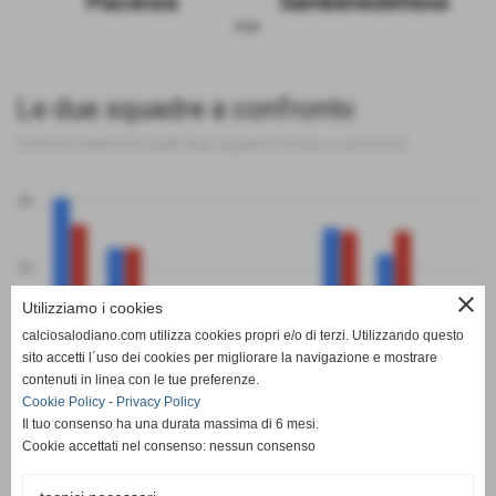
Piacenza
Sambenedettese
sosp.
Le due squadre a confronto
Tutte le statistiche sulle due squadre messe a confronto
40
20
close
Utilizziamo i cookies
0
calciosalodiano.com utilizza cookies propri e/o di terzi. Utilizzando questo
PT
G
V
N
P
GF
GS
DR
sito accetti l´uso dei cookies per migliorare la navigazione e mostrare
Piacenza
Sambenedettese
contenuti in linea con le tue preferenze.
Cookie Policy
-
Privacy Policy
Il tuo consenso ha una durata massima di 6 mesi.
Cookie accettati nel consenso: nessun consenso