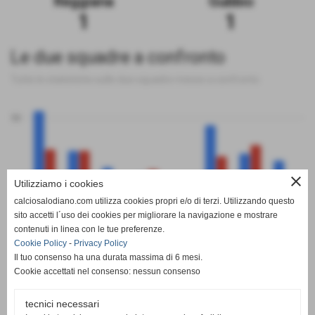
Reggiana
Gubbio
1
1
Le due squadre a confronto
Tutte le statistiche sulle due squadre messe a confronto
50
close
Utilizziamo i cookies
0
calciosalodiano.com utilizza cookies propri e/o di terzi. Utilizzando questo
PT
G
V
N
P
GF
GS
DR
sito accetti l´uso dei cookies per migliorare la navigazione e mostrare
Reggiana
Gubbio
contenuti in linea con le tue preferenze.
Cookie Policy
-
Privacy Policy
Il tuo consenso ha una durata massima di 6 mesi.
Cookie accettati nel consenso: nessun consenso
tecnici necessari