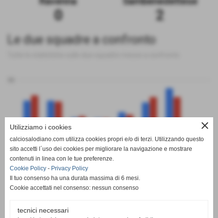
Ravenna
Sambenedettese
0
2
Le due squadre a confronto
Tutte le statistiche sulle due squadre messe a confronto
50
close
0
Utilizziamo i cookies
calciosalodiano.com utilizza cookies propri e/o di terzi. Utilizzando questo
PT
G
V
N
P
GF
GS
DR
sito accetti l´uso dei cookies per migliorare la navigazione e mostrare
Ravenna
Sambenedettese
contenuti in linea con le tue preferenze.
Cookie Policy
-
Privacy Policy
Il tuo consenso ha una durata massima di 6 mesi.
Cookie accettati nel consenso: nessun consenso
tecnici necessari