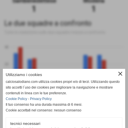
Sambenedettese
Modena
1
1
Le due squadre a confronto
Tutte le statistiche sulle due squadre messe a confronto
40
20
close
Utilizziamo i cookies
0
calciosalodiano.com utilizza cookies propri e/o di terzi. Utilizzando questo
PT
G
V
N
P
GF
GS
DR
sito accetti l´uso dei cookies per migliorare la navigazione e mostrare
Sambenedettese
Modena
contenuti in linea con le tue preferenze.
Cookie Policy
-
Privacy Policy
Il tuo consenso ha una durata massima di 6 mesi.
Cookie accettati nel consenso: nessun consenso
tecnici necessari