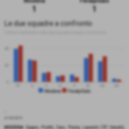
Modena
FeralpiSalo
1
1
Le due squadre a confronto
Tutte le statistiche sulle due squadre messe a confronto
40
20
0
PT
G
V
N
P
GF
GS
DR
Modena
FeralpiSalo
.
21-09-2019
MODENA
: Gagno, Politti, Zaro, Perna, Laurenti (70' Varutti),