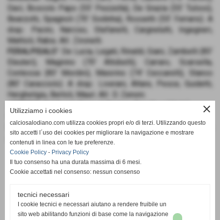
Davì, Boscolo Papo (55′ Pezzella), De Grazia (55' Tulissi),
Bearzotti, Spagnoli (70′ Sodinha), Rossetti (55′ Ferrario). A
disp.: Pacini, Narciso, Stefanelli, Cargnelutti, Ingegneri,
Mattioli, Rabiu. All.: Zironelli.
FERALPISALO'
: De Lucia, Legati, Rinaldi, Giani, Zambelli (83′
Eleuteri), Magnino (70' Altobelli), Carraro, Scarsella,
Contessa (83′ Mordini), Maiorino (74' Ceccarelli), Stanco
(80′ Caracciolo). A disp.: Liverani, Altare, Pesce, Guidetti,
Hergheligiu, Bertoli, Mauri. All.: D. Zenoni.
ARBITRO
: Adalberto Fiero di Pistoia (Aniello e Vitale).
close
Utilizziamo i cookies
RETI
: 1' Rossetti (M), 31' Maiorino (FS).
calciosalodiano.com utilizza cookies propri e/o di terzi. Utilizzando questo
NOTE
: ammoniti Ferrario, Politti e Zaro (M), Contessa (FS).
sito accetti l´uso dei cookies per migliorare la navigazione e mostrare
Angoli 5-3. Recupero 1' + 5'.
contenuti in linea con le tue preferenze.
Cookie Policy
-
Privacy Policy
Il tuo consenso ha una durata massima di 6 mesi.
Cookie accettati nel consenso: nessun consenso
tecnici necessari
SCHEDA
-
CALENDARIO E RISULTATI
-
CLASSIFICA
I cookie tecnici e necessari aiutano a rendere fruibile un
sito web abilitando funzioni di base come la navigazione