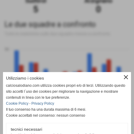
Sudtirol
Arzignano
5
0
Le due squadre a confronto
Tutte le statistiche sulle due squadre messe a confronto
50
close
0
Utilizziamo i cookies
calciosalodiano.com utilizza cookies propri e/o di terzi. Utilizzando questo
PT
G
V
N
P
GF
GS
DR
sito accetti l´uso dei cookies per migliorare la navigazione e mostrare
Sudtirol
Arzignano
contenuti in linea con le tue preferenze.
Cookie Policy
-
Privacy Policy
Il tuo consenso ha una durata massima di 6 mesi.
Cookie accettati nel consenso: nessun consenso
tecnici necessari