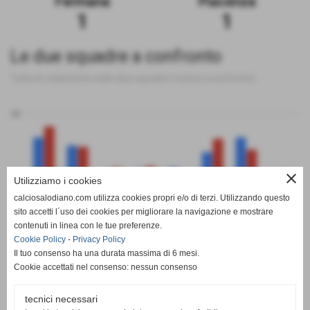
Fermana
Piacenza
1
1
Le due squadre a confronto
Tutte le statistiche sulle due squadre messe a confronto
50
close
Utilizziamo i cookies
0
calciosalodiano.com utilizza cookies propri e/o di terzi. Utilizzando questo
PT
G
V
N
P
GF
GS
DR
sito accetti l´uso dei cookies per migliorare la navigazione e mostrare
Fermana
Piacenza
contenuti in linea con le tue preferenze.
Cookie Policy
-
Privacy Policy
Il tuo consenso ha una durata massima di 6 mesi.
Cookie accettati nel consenso: nessun consenso
tecnici necessari