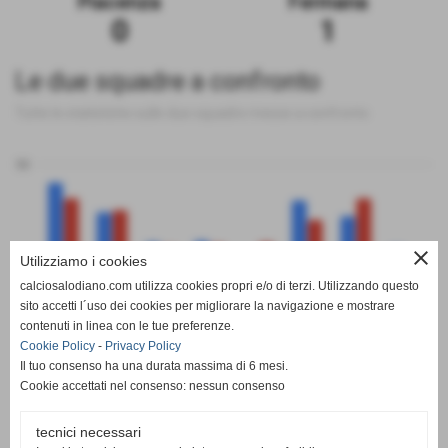
Piacenza
Fermana
0
1
Le due squadre a confronto
Tutte le statistiche sulle due squadre messe a confronto
50
close
Utilizziamo i cookies
0
calciosalodiano.com utilizza cookies propri e/o di terzi. Utilizzando questo
PT
G
V
N
P
GF
GS
DR
sito accetti l´uso dei cookies per migliorare la navigazione e mostrare
Piacenza
Fermana
contenuti in linea con le tue preferenze.
Cookie Policy
-
Privacy Policy
Il tuo consenso ha una durata massima di 6 mesi.
Cookie accettati nel consenso: nessun consenso
tecnici necessari