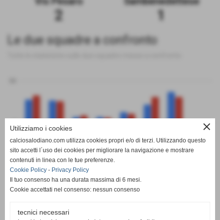
Vis Pesaro
Sambenedettese
2
1
Le due squadre a confronto
Tutte le statistiche sulle due squadre messe a confronto
50
0
close
Utilizziamo i cookies
calciosalodiano.com utilizza cookies propri e/o di terzi. Utilizzando questo
PT
G
V
N
P
GF
GS
DR
sito accetti l´uso dei cookies per migliorare la navigazione e mostrare
Vis Pesaro
Sambenedettese
contenuti in linea con le tue preferenze.
Cookie Policy
-
Privacy Policy
Il tuo consenso ha una durata massima di 6 mesi.
Cookie accettati nel consenso: nessun consenso
tecnici necessari