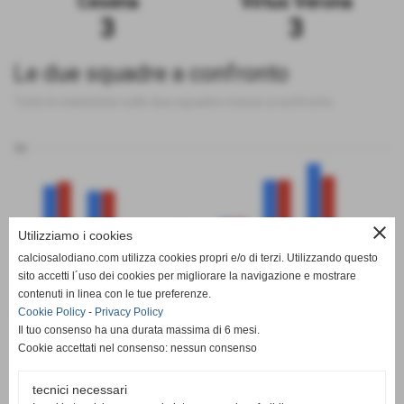
Cesena
Virtus Verona
3
3
Le due squadre a confronto
Tutte le statistiche sulle due squadre messe a confronto
50
close
Utilizziamo i cookies
0
calciosalodiano.com utilizza cookies propri e/o di terzi. Utilizzando questo
PT
G
V
N
P
GF
GS
DR
sito accetti l´uso dei cookies per migliorare la navigazione e mostrare
Cesena
Virtus Verona
contenuti in linea con le tue preferenze.
Cookie Policy
-
Privacy Policy
Il tuo consenso ha una durata massima di 6 mesi.
Cookie accettati nel consenso: nessun consenso
tecnici necessari