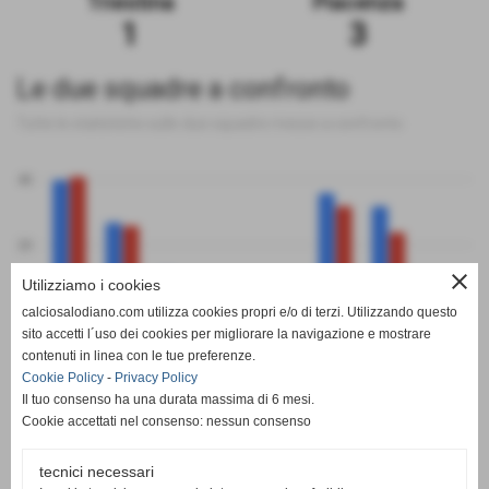
Triestina
Piacenza
1
3
Le due squadre a confronto
Tutte le statistiche sulle due squadre messe a confronto
40
20
close
Utilizziamo i cookies
0
calciosalodiano.com utilizza cookies propri e/o di terzi. Utilizzando questo
PT
G
V
N
P
GF
GS
DR
sito accetti l´uso dei cookies per migliorare la navigazione e mostrare
Triestina
Piacenza
contenuti in linea con le tue preferenze.
Cookie Policy
-
Privacy Policy
Il tuo consenso ha una durata massima di 6 mesi.
Cookie accettati nel consenso: nessun consenso
tecnici necessari