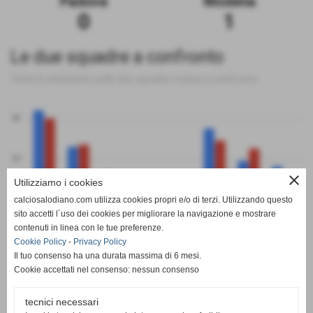
Padova
Modena
0
1
Le due squadre a confronto
Tutte le statistiche sulle due squadre messe a confronto
40
20
close
Utilizziamo i cookies
0
calciosalodiano.com utilizza cookies propri e/o di terzi. Utilizzando questo
PT
G
V
N
P
GF
GS
DR
sito accetti l´uso dei cookies per migliorare la navigazione e mostrare
Padova
Modena
contenuti in linea con le tue preferenze.
Cookie Policy
-
Privacy Policy
Il tuo consenso ha una durata massima di 6 mesi.
Cookie accettati nel consenso: nessun consenso
tecnici necessari