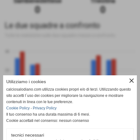
Sambenedettese
Triestina
0
0
Le due squadre a confronto
Tutte le statistiche sulle due squadre messe a confronto
40
20
close
Utilizziamo i cookies
0
calciosalodiano.com utilizza cookies propri e/o di terzi. Utilizzando questo
PT
G
V
N
P
GF
GS
DR
sito accetti l´uso dei cookies per migliorare la navigazione e mostrare
Sambenedettese
Triestina
contenuti in linea con le tue preferenze.
Cookie Policy
-
Privacy Policy
Il tuo consenso ha una durata massima di 6 mesi.
Cookie accettati nel consenso: nessun consenso
tecnici necessari