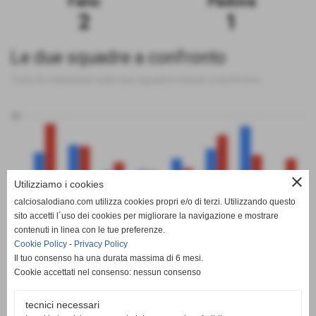
Fano
Padova
2
1
Le due squadre a confronto
Tutte le statistiche sulle due squadre messe a confronto
50
0
close
Utilizziamo i cookies
calciosalodiano.com utilizza cookies propri e/o di terzi. Utilizzando questo
PT
G
V
N
P
GF
GS
DR
sito accetti l´uso dei cookies per migliorare la navigazione e mostrare
Fano
Padova
contenuti in linea con le tue preferenze.
Cookie Policy
-
Privacy Policy
Il tuo consenso ha una durata massima di 6 mesi.
Cookie accettati nel consenso: nessun consenso
tecnici necessari