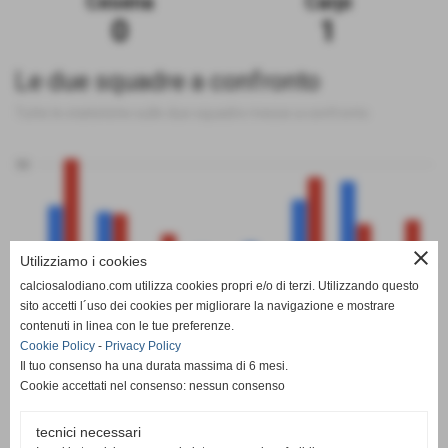
Cesena
Carpi
0
1
Le due squadre a confronto
Tutte le statistiche sulle due squadre messe a confronto
50
close
Utilizziamo i cookies
0
calciosalodiano.com utilizza cookies propri e/o di terzi. Utilizzando questo
PT
G
V
N
P
GF
GS
DR
sito accetti l´uso dei cookies per migliorare la navigazione e mostrare
Cesena
Carpi
contenuti in linea con le tue preferenze.
Cookie Policy
-
Privacy Policy
Il tuo consenso ha una durata massima di 6 mesi.
Cookie accettati nel consenso: nessun consenso
tecnici necessari