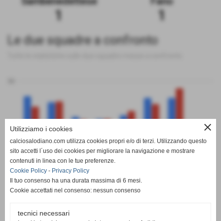
Sambenedettese
Fano
1
1
Le due squadre a confronto
Tutte le statistiche sulle due squadre messe a confronto
50
0
close
Utilizziamo i cookies
calciosalodiano.com utilizza cookies propri e/o di terzi. Utilizzando questo
PT
G
V
N
P
GF
GS
DR
sito accetti l´uso dei cookies per migliorare la navigazione e mostrare
Sambenedettese
Fano
contenuti in linea con le tue preferenze.
Cookie Policy
-
Privacy Policy
Il tuo consenso ha una durata massima di 6 mesi.
Cookie accettati nel consenso: nessun consenso
tecnici necessari