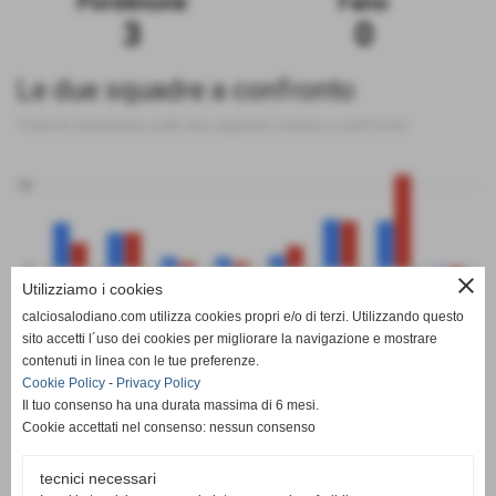
Pordenone
Fano
3
0
Le due squadre a confronto
Tutte le statistiche sulle due squadre messe a confronto
50
0
close
Utilizziamo i cookies
calciosalodiano.com utilizza cookies propri e/o di terzi. Utilizzando questo
PT
G
V
N
P
GF
GS
DR
sito accetti l´uso dei cookies per migliorare la navigazione e mostrare
Pordenone
Fano
contenuti in linea con le tue preferenze.
Cookie Policy
-
Privacy Policy
Il tuo consenso ha una durata massima di 6 mesi.
Cookie accettati nel consenso: nessun consenso
tecnici necessari