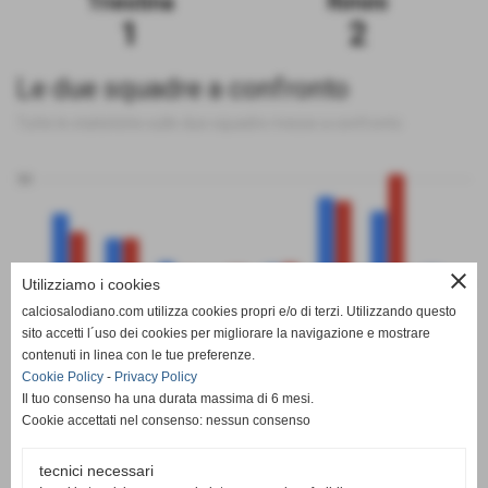
Triestina
Rimini
1
2
Le due squadre a confronto
Tutte le statistiche sulle due squadre messe a confronto
50
close
0
Utilizziamo i cookies
calciosalodiano.com utilizza cookies propri e/o di terzi. Utilizzando questo
PT
G
V
N
P
GF
GS
DR
sito accetti l´uso dei cookies per migliorare la navigazione e mostrare
Triestina
Rimini
contenuti in linea con le tue preferenze.
Cookie Policy
-
Privacy Policy
Il tuo consenso ha una durata massima di 6 mesi.
Cookie accettati nel consenso: nessun consenso
tecnici necessari