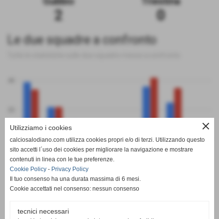
Gubbio
Triestina
2
0
Le due squadre a confronto
Tutte le statistiche sulle due squadre messe a confronto
40
20
close
Utilizziamo i cookies
0
calciosalodiano.com utilizza cookies propri e/o di terzi. Utilizzando questo
PT
G
V
N
P
GF
GS
DR
sito accetti l´uso dei cookies per migliorare la navigazione e mostrare
Gubbio
Triestina
contenuti in linea con le tue preferenze.
Cookie Policy
-
Privacy Policy
Il tuo consenso ha una durata massima di 6 mesi.
Cookie accettati nel consenso: nessun consenso
tecnici necessari