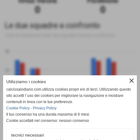
Virtus Verona
Pordenone
0
0
Le due squadre a confronto
Tutte le statistiche sulle due squadre messe a confronto
40
20
close
Utilizziamo i cookies
0
calciosalodiano.com utilizza cookies propri e/o di terzi. Utilizzando questo
PT
G
V
N
P
GF
GS
DR
sito accetti l´uso dei cookies per migliorare la navigazione e mostrare
Virtus Verona
Pordenone
contenuti in linea con le tue preferenze.
Cookie Policy
-
Privacy Policy
Il tuo consenso ha una durata massima di 6 mesi.
Cookie accettati nel consenso: nessun consenso
tecnici necessari