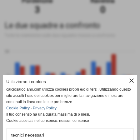
Pordenone
Ravenna
3
0
Le due squadre a confronto
Tutte le statistiche sulle due squadre messe a confronto
50
0
close
Utilizziamo i cookies
calciosalodiano.com utilizza cookies propri e/o di terzi. Utilizzando questo
PT
G
V
N
P
GF
GS
DR
sito accetti l´uso dei cookies per migliorare la navigazione e mostrare
Pordenone
Ravenna
contenuti in linea con le tue preferenze.
Cookie Policy
-
Privacy Policy
Il tuo consenso ha una durata massima di 6 mesi.
Cookie accettati nel consenso: nessun consenso
tecnici necessari