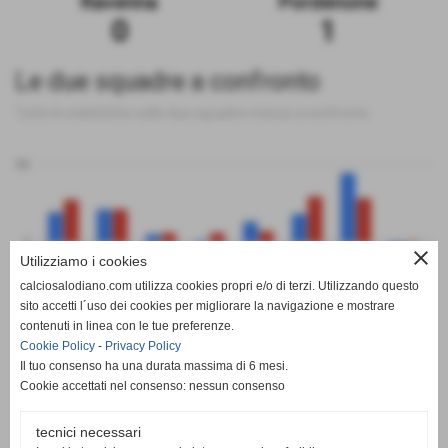
Ravenna
Pordenone
0
1
Le due squadre a confronto
Tutte le statistiche sulle due squadre messe a confronto
50
0
close
Utilizziamo i cookies
calciosalodiano.com utilizza cookies propri e/o di terzi. Utilizzando questo
PT
G
V
N
P
GF
GS
DR
sito accetti l´uso dei cookies per migliorare la navigazione e mostrare
Ravenna
Pordenone
contenuti in linea con le tue preferenze.
Cookie Policy
-
Privacy Policy
Il tuo consenso ha una durata massima di 6 mesi.
Cookie accettati nel consenso: nessun consenso
tecnici necessari