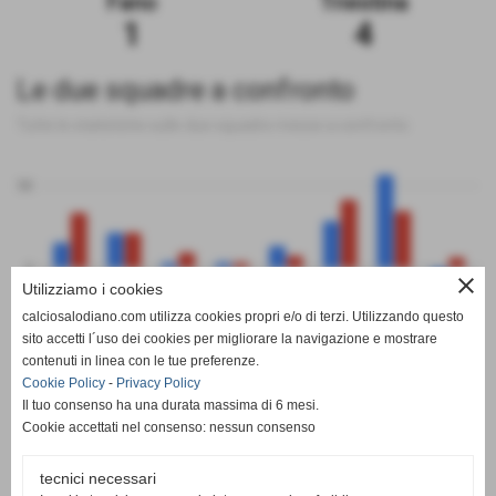
Fano
Triestina
1
4
Le due squadre a confronto
Tutte le statistiche sulle due squadre messe a confronto
50
0
close
Utilizziamo i cookies
calciosalodiano.com utilizza cookies propri e/o di terzi. Utilizzando questo
PT
G
V
N
P
GF
GS
DR
sito accetti l´uso dei cookies per migliorare la navigazione e mostrare
Fano
Triestina
contenuti in linea con le tue preferenze.
Cookie Policy
-
Privacy Policy
Il tuo consenso ha una durata massima di 6 mesi.
Cookie accettati nel consenso: nessun consenso
tecnici necessari