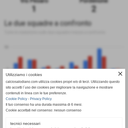
Vis Pesaro
Pordenone
1
2
Le due squadre a confronto
Tutte le statistiche sulle due squadre messe a confronto
50
0
close
Utilizziamo i cookies
calciosalodiano.com utilizza cookies propri e/o di terzi. Utilizzando questo
PT
G
V
N
P
GF
GS
DR
sito accetti l´uso dei cookies per migliorare la navigazione e mostrare
Vis Pesaro
Pordenone
contenuti in linea con le tue preferenze.
Cookie Policy
-
Privacy Policy
Il tuo consenso ha una durata massima di 6 mesi.
Cookie accettati nel consenso: nessun consenso
tecnici necessari