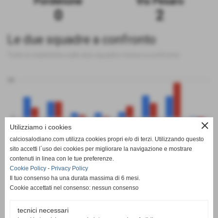
Pordenone
Vis Pesaro
0
2
Le due squadre a confronto
Tutte le statistiche sulle due squadre messe a confronto
50
0
close
Utilizziamo i cookies
calciosalodiano.com utilizza cookies propri e/o di terzi. Utilizzando questo
PT
G
V
N
P
GF
GS
DR
sito accetti l´uso dei cookies per migliorare la navigazione e mostrare
Pordenone
Vis Pesaro
contenuti in linea con le tue preferenze.
Cookie Policy
-
Privacy Policy
Il tuo consenso ha una durata massima di 6 mesi.
Cookie accettati nel consenso: nessun consenso
tecnici necessari