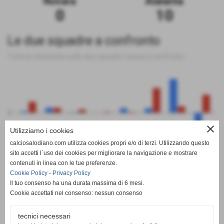
Novara
Atalanta
0
10
Le due squadre a confronto
Tutte le statistiche sulle due squadre messe a confronto
0
close
Utilizziamo i cookies
calciosalodiano.com utilizza cookies propri e/o di terzi. Utilizzando questo
PT
G
V
N
P
GF
GS
DR
sito accetti l´uso dei cookies per migliorare la navigazione e mostrare
Novara
Atalanta
contenuti in linea con le tue preferenze.
Cookie Policy
-
Privacy Policy
Il tuo consenso ha una durata massima di 6 mesi.
Cookie accettati nel consenso: nessun consenso
tecnici necessari