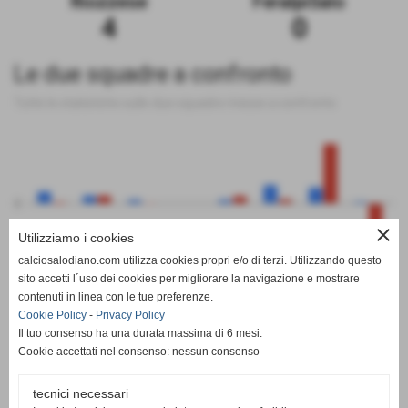
Riozzese
FeralpiSalo
4
0
Le due squadre a confronto
Tutte le statistiche sulle due squadre messe a confronto
0
close
Utilizziamo i cookies
calciosalodiano.com utilizza cookies propri e/o di terzi. Utilizzando questo
PT
G
V
N
P
GF
GS
DR
sito accetti l´uso dei cookies per migliorare la navigazione e mostrare
Riozzese
FeralpiSalo
contenuti in linea con le tue preferenze.
Cookie Policy
-
Privacy Policy
Il tuo consenso ha una durata massima di 6 mesi.
Cookie accettati nel consenso: nessun consenso
tecnici necessari