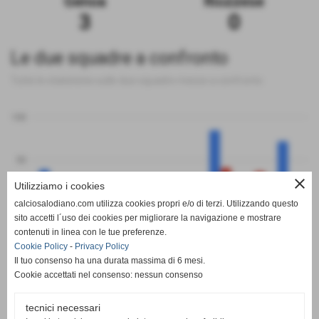
Genoa
Riozzese
3
0
Le due squadre a confronto
Tutte le statistiche sulle due squadre messe a confronto
100
50
close
Utilizziamo i cookies
0
calciosalodiano.com utilizza cookies propri e/o di terzi. Utilizzando questo
PT
G
V
N
P
GF
GS
DR
sito accetti l´uso dei cookies per migliorare la navigazione e mostrare
Genoa
Riozzese
contenuti in linea con le tue preferenze.
Cookie Policy
-
Privacy Policy
Il tuo consenso ha una durata massima di 6 mesi.
Cookie accettati nel consenso: nessun consenso
tecnici necessari