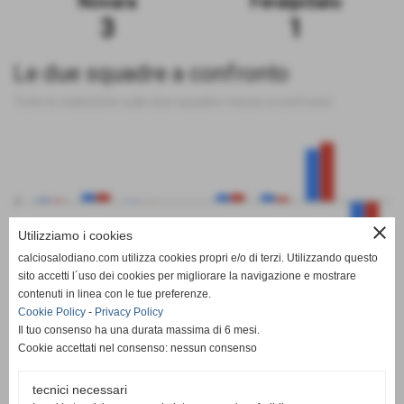
Novara
FeralpiSalo
3
1
Le due squadre a confronto
Tutte le statistiche sulle due squadre messe a confronto
0
close
Utilizziamo i cookies
calciosalodiano.com utilizza cookies propri e/o di terzi. Utilizzando questo
PT
G
V
N
P
GF
GS
DR
sito accetti l´uso dei cookies per migliorare la navigazione e mostrare
Novara
FeralpiSalo
contenuti in linea con le tue preferenze.
Cookie Policy
-
Privacy Policy
Il tuo consenso ha una durata massima di 6 mesi.
Cookie accettati nel consenso: nessun consenso
tecnici necessari