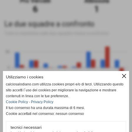
Pro Vercelli
Albissola
6
1
Le due squadre a confronto
Tutte le statistiche sulle due squadre messe a confronto
50
0
close
Utilizziamo i cookies
-50
calciosalodiano.com utilizza cookies propri e/o di terzi. Utilizzando questo
PT
G
V
N
P
GF
GS
DR
sito accetti l´uso dei cookies per migliorare la navigazione e mostrare
Pro Vercelli
Albissola
contenuti in linea con le tue preferenze.
Cookie Policy
-
Privacy Policy
Il tuo consenso ha una durata massima di 6 mesi.
Cookie accettati nel consenso: nessun consenso
tecnici necessari