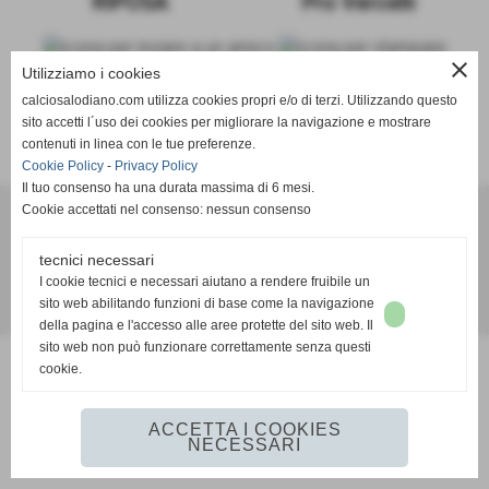
RIPOSA
Pro Vercelli
close
Utilizziamo i cookies
calciosalodiano.com utilizza cookies propri e/o di terzi. Utilizzando questo
sito accetti l´uso dei cookies per migliorare la navigazione e mostrare
SCHEDA
-
CALENDARIO E RISULTATI
-
CLASSIFICA
contenuti in linea con le tue preferenze.
Cookie Policy
-
Privacy Policy
Il tuo consenso ha una durata massima di 6 mesi.
Cookie accettati nel consenso: nessun consenso
Calcio Salodiano
tecnici necessari
info@calciosalodiano.com
I cookie tecnici e necessari aiutano a rendere fruibile un
sito web abilitando funzioni di base come la navigazione
Realizzazione siti web www.sitoper.it
della pagina e l'accesso alle aree protette del sito web. Il
sito web non può funzionare correttamente senza questi
cookie.
ACCETTA I COOKIES
NECESSARI