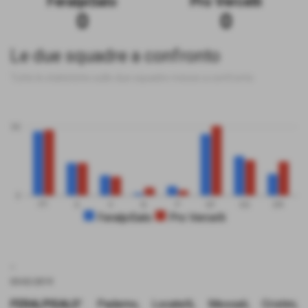
FeralpiSalo
Pro Vercelli
0
0
Le due squadre a confronto
Tutte le statistiche sulle due squadre messe a confronto
50
0
PT
G
V
N
P
GF
GS
DR
FeralpiSalo
Pro Vercelli
.
03-02-2019
FERALPISALO’
: Paderno, Locatelli, Messali, Cristini,