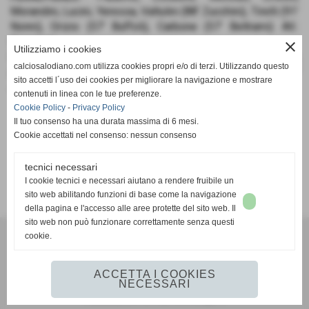
Morandini, Lucini, Yeressa, Valtulini (88’ Zucchini), Tirelli (91’
Nonni), Orizio (57’ Buffoli), Carbone (57’ Beltrami). All.:
Carminati.
close
Utilizziamo i cookies
PRO VERCELLI
: Caressa, Pompilio, Formia, Raso, Vetri,
calciosalodiano.com utilizza cookies propri e/o di terzi. Utilizzando questo
Anton, Costanzo, Fodrini, Maggio, Di Marco (68’ Zaffiro – 84’
sito accetti l´uso dei cookies per migliorare la navigazione e mostrare
Jukay), Romeo (91’ Liberali. All.: Semioli.
contenuti in linea con le tue preferenze.
Cookie Policy
-
Privacy Policy
Il tuo consenso ha una durata massima di 6 mesi.
Cookie accettati nel consenso: nessun consenso
tecnici necessari
SCHEDA
-
CALENDARIO E RISULTATI
-
CLASSIFICA
I cookie tecnici e necessari aiutano a rendere fruibile un
sito web abilitando funzioni di base come la navigazione
della pagina e l'accesso alle aree protette del sito web. Il
sito web non può funzionare correttamente senza questi
cookie.
Calcio Salodiano
info@calciosalodiano.com
ACCETTA I COOKIES
NECESSARI
Realizzazione siti web www.sitoper.it