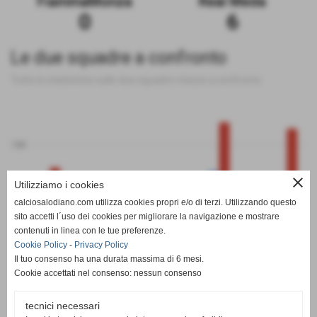
FiammaMonza
Real Meda
0
6
Le due squadre a confronto
Tutte le statistiche sulle due squadre messe a confronto
100
close
Utilizziamo i cookies
0
calciosalodiano.com utilizza cookies propri e/o di terzi. Utilizzando questo
PT
G
V
N
P
GF
GS
DR
sito accetti l´uso dei cookies per migliorare la navigazione e mostrare
FiammaMonza
Real Meda
contenuti in linea con le tue preferenze.
Cookie Policy
-
Privacy Policy
Il tuo consenso ha una durata massima di 6 mesi.
Cookie accettati nel consenso: nessun consenso
tecnici necessari